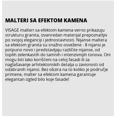
MALTERI SA EFEKTOM KAMENA
VISAGE malteri sa efektom kamena verno prikazuju
strukturu granita, izvanredan materijal prepoznatljiv
po svojoj eleganciji i jednostavnosti. Nijanse maltera
sa efektom granita su snažno osvežene - 8 nijansi je
potpuno novo i predstavljaju različite nijanse, od
toplih zelenkastih do tamnih i intenzivnijih tonova. Oni
mogu biti lako korišćeni na celoj fasadi ili za
naglašavanje arhitektonskih detalja u zavisnosti od
odabranih nijansi. Bez obzira na to koliko je područje
primene, malter sa efektom kamena garantuje
elegantan izgled bilo koje fasade!