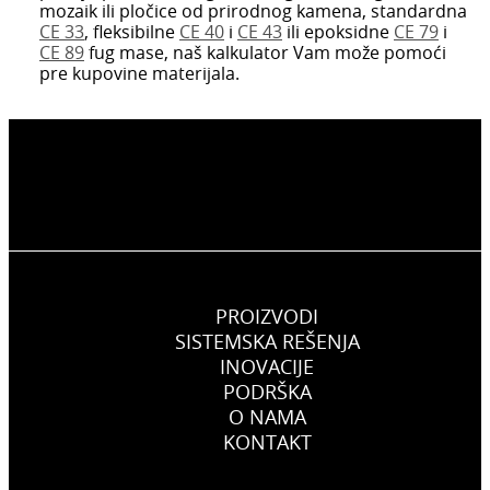
mozaik ili pločice od prirodnog kamena, standardna
CE 33
, fleksibilne
CE 40
i
CE 43
ili epoksidne
CE 79
i
CE 89
fug mase, naš kalkulator Vam može pomoći
pre kupovine materijala.
PROIZVODI
SISTEMSKA REŠENJA
INOVACIJE
PODRŠKA
O NAMA
KONTAKT