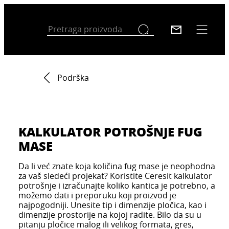
Podrška
KALKULATOR POTROŠNJE FUG
MASE
Da li već znate koja količina fug mase je neophodna
za vaš sledeći projekat? Koristite Ceresit kalkulator
potrošnje i izračunajte koliko kantica je potrebno, a
možemo dati i preporuku koji proizvod je
najpogodniji. Unesite tip i dimenzije pločica, kao i
dimenzije prostorije na kojoj radite. Bilo da su u
pitanju pločice malog ili velikog formata, gres,