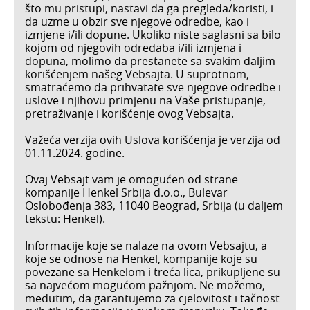
što mu pristupi, nastavi da ga pregleda/koristi, i
da uzme u obzir sve njegove odredbe, kao i
izmjene i/ili dopune. Ukoliko niste saglasni sa bilo
kojom od njegovih odredaba i/ili izmjena i
dopuna, molimo da prestanete sa svakim daljim
korišćenjem našeg Vebsajta. U suprotnom,
smatraćemo da prihvatate sve njegove odredbe i
uslove i njihovu primjenu na Vaše pristupanje,
pretraživanje i korišćenje ovog Vebsajta.
Važeća verzija ovih Uslova korišćenja je verzija od
01.11.2024. godine.
Ovaj Vebsajt vam je omogućen od strane
kompanije Henkel Srbija d.o.o., Bulevar
Oslobođenja 383, 11040 Beograd, Srbija (u daljem
tekstu: Henkel).
Informacije koje se nalaze na ovom Vebsajtu, a
koje se odnose na Henkel, kompanije koje su
povezane sa Henkelom i treća lica, prikupljene su
sa najvećom mogućom pažnjom. Ne možemo,
međutim, da garantujemo za cjelovitost i tačnost