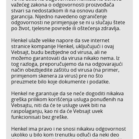
važećeg zakona o odgovornosti proizvođača
stvari sa nedostatkom ili na osnovu datih
garancija. Nijedno navedeno ograničenje
odgovornosti ne primjenjuje se ni u slučaju štete
po život, tjelesne povrede ili oštećenja zdravlja.
Henkel ulaže velike napore da sve internet
stranice kompanije Henkel, uključujući i ovaj
Vebsajt, budu bezbjedne od virusa, ali ne
možemo garantovati da virusa nikako nema. Iz
tog razloga, preporučujemo da na odgovarajući
način obezbjedite zaštitu od virusa (na primer,
primjenom skenera za virus) pre no što
preuzmete bilo koje dokumente i podatke.
Henkel ne garantuje da se neće dogoditi nikakva
greška prilikom korišćenja usluga ponuđenih na
Vebsajtu, niti da će te usluge uvek biti na
raspolaganju, kao ni da će Vebsajt uvek
funkcionisati bez greške.
Henkel ima pravo i ne snosi nikakvu odgovornost
ukoliko u bilo kom trenutku odluči da neki deo