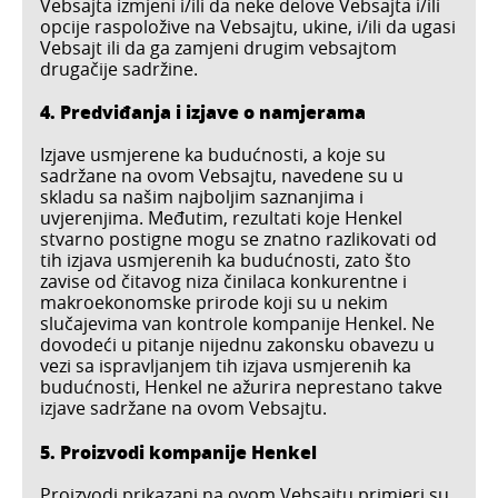
Vebsajta izmjeni i/ili da neke delove Vebsajta i/ili
opcije raspoložive na Vebsajtu, ukine, i/ili da ugasi
Vebsajt ili da ga zamjeni drugim vebsajtom
drugačije sadržine.
4. Predviđanja i izjave o namjerama
Izjave usmjerene ka budućnosti, a koje su
sadržane na ovom Vebsajtu, navedene su u
skladu sa našim najboljim saznanjima i
uvjerenjima. Međutim, rezultati koje Henkel
stvarno postigne mogu se znatno razlikovati od
tih izjava usmjerenih ka budućnosti, zato što
zavise od čitavog niza činilaca konkurentne i
makroekonomske prirode koji su u nekim
slučajevima van kontrole kompanije Henkel. Ne
dovodeći u pitanje nijednu zakonsku obavezu u
vezi sa ispravljanjem tih izjava usmjerenih ka
budućnosti, Henkel ne ažurira neprestano takve
izjave sadržane na ovom Vebsajtu.
5. Proizvodi kompanije Henkel
Proizvodi prikazani na ovom Vebsajtu primjeri su