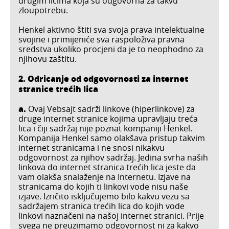
drugim licima koja su odgovorna za takvu
zloupotrebu.
Henkel aktivno štiti sva svoja prava intelektualne
svojine i primijeniće sva raspoloživa pravna
sredstva ukoliko procjeni da je to neophodno za
njihovu zaštitu.
2. Odricanje od odgovornosti za internet
stranice trećih lica
a.
Ovaj Vebsajt sadrži linkove (hiperlinkove) za
druge internet stranice kojima upravljaju treća
lica i čiji sadržaj nije poznat kompaniji Henkel.
Kompanija Henkel samo olakšava pristup takvim
internet stranicama i ne snosi nikakvu
odgovornost za njihov sadržaj. Jedina svrha naših
linkova do internet stranica trećih lica jeste da
vam olakša snalaženje na Internetu. Izjave na
stranicama do kojih ti linkovi vode nisu naše
izjave. Izričito isključujemo bilo kakvu vezu sa
sadržajem stranica trećih lica do kojih vode
linkovi naznačeni na našoj internet stranici. Prije
svega ne preuzimamo odgovornost ni za kakvo