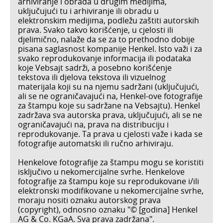
arhiviranje i obrada u drugim medijima,
uključujući tu i arhiviranje ili obradu u
elektronskim medijima, podležu zaštiti autorskih
prava. Svako takvo korišćenje, u cjelosti ili
djelimično, nalaže da se za to prethodno dobije
pisana saglasnost kompanije Henkel. Isto važi i za
svako reprodukovanje informacija ili podataka
koje Vebsajt sadrži, a posebno korišćenje
tekstova ili djelova tekstova ili vizuelnog
materijala koji su na njemu sadržani (uključujući,
ali se ne ograničavajući na, Henkel-ove fotografije
za štampu koje su sadržane na Vebsajtu). Henkel
zadržava sva autorska prava, uključujući, ali se ne
ograničavajući na, prava na distribuciju i
reprodukovanje. Ta prava u cjelosti važe i kada se
fotografije automatski ili ručno arhiviraju.
Henkelove fotografije za štampu mogu se koristiti
isključivo u nekomercijalne svrhe. Henkelove
fotografije za štampu koje su reprodukovane i/ili
elektronski modifikovane u nekomercijalne svrhe,
moraju nositi oznaku autorskog prava
(copyright), odnosno oznaku "© [godina] Henkel
AG & Co. KGaA. Sva prava zadržana".