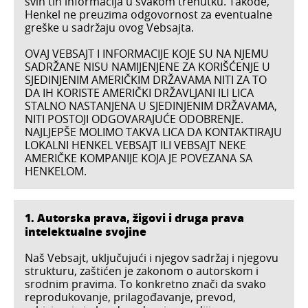
svih tih informacija u svakom trenutku. Takođe,
Henkel ne preuzima odgovornost za eventualne
greške u sadržaju ovog Vebsajta.
OVAJ VEBSAJT I INFORMACIJE KOJE SU NA NJEMU
SADRŽANE NISU NAMIJENJENE ZA KORIŠĆENJE U
SJEDINJENIM AMERIČKIM DRŽAVAMA NITI ZA TO
DA IH KORISTE AMERIČKI DRŽAVLJANI ILI LICA
STALNO NASTANJENA U SJEDINJENIM DRŽAVAMA,
NITI POSTOJI ODGOVARAJUĆE ODOBRENJE.
NAJLJEPŠE MOLIMO TAKVA LICA DA KONTAKTIRAJU
LOKALNI HENKEL VEBSAJT ILI VEBSAJT NEKE
AMERIČKE KOMPANIJE KOJA JE POVEZANA SA
HENKELOM.
1. Autorska prava, žigovi i druga prava
intelektualne svojine
Naš Vebsajt, uključujući i njegov sadržaj i njegovu
strukturu, zaštićen je zakonom o autorskom i
srodnim pravima. To konkretno znači da svako
reprodukovanje, prilagođavanje, prevod,