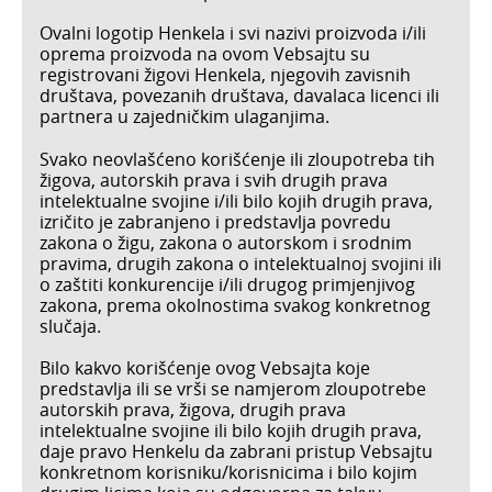
Ovalni logotip Henkela i svi nazivi proizvoda i/ili
oprema proizvoda na ovom Vebsajtu su
registrovani žigovi Henkela, njegovih zavisnih
društava, povezanih društava, davalaca licenci ili
partnera u zajedničkim ulaganjima.
Svako neovlašćeno korišćenje ili zloupotreba tih
žigova, autorskih prava i svih drugih prava
intelektualne svojine i/ili bilo kojih drugih prava,
izričito je zabranjeno i predstavlja povredu
zakona o žigu, zakona o autorskom i srodnim
pravima, drugih zakona o intelektualnoj svojini ili
o zaštiti konkurencije i/ili drugog primjenjivog
zakona, prema okolnostima svakog konkretnog
slučaja.
Bilo kakvo korišćenje ovog Vebsajta koje
predstavlja ili se vrši se namjerom zloupotrebe
autorskih prava, žigova, drugih prava
intelektualne svojine ili bilo kojih drugih prava,
daje pravo Henkelu da zabrani pristup Vebsajtu
konkretnom korisniku/korisnicima i bilo kojim