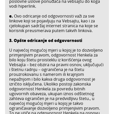
poslovne uslove ponuđača na vebsajtu do koga
vodi hiperlink.
e.
Ovo odricanje od odgovornosti važi za sve
linkove koji se pojavljuju na Vebsajtu, kao i za
cjelokupan sadržaj internet stranica na koje se
korisnik preusmerava putem takvih linkova.
3. Opšte odricanje od odgovornosti
U najvećoj mogućoj mjeri u kojoj je to dozvoljeno
primjenjivim pravom, odgovornost Henkela za
bilo koju štetu proisteklu iz korišćenja ovog
Vebsajta – bez obzira na pravni osnov, uključujući
i štetnu radnju – ograničena je na štetu
prouzrokovanu s namerom ili krajnjom
nepažnjom i bilo kakva druga odgovornost je
izričito isključena. Ukoliko postoji zakonska
odgovornost Henkela za povredu bitnih
ugovornih obaveza, ukupan iznos odštetnog
zahteva ograničen je na predvidljivu štetu., u
najvećoj mogućoj mjeri u kojoj je takvo
ograničavanje dozvoljeno primjenjivim pravom.
To ne utiče na odgovornost Henkela na osnovu