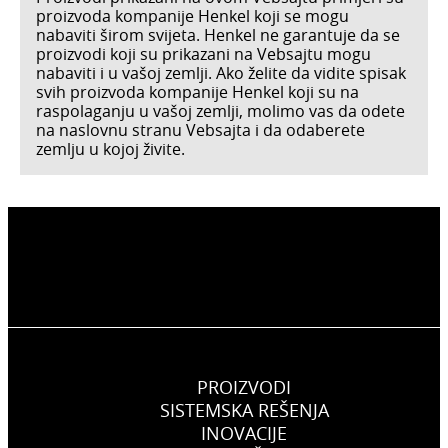
proizvoda kompanije Henkel koji se mogu
nabaviti širom svijeta. Henkel ne garantuje da se
proizvodi koji su prikazani na Vebsajtu mogu
nabaviti i u vašoj zemlji. Ako želite da vidite spisak
svih proizvoda kompanije Henkel koji su na
raspolaganju u vašoj zemlji, molimo vas da odete
na naslovnu stranu Vebsajta i da odaberete
zemlju u kojoj živite.
PROIZVODI
SISTEMSKA REŠENJA
INOVACIJE