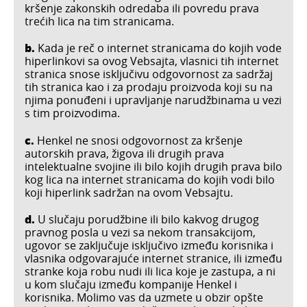
kršenje zakonskih odredaba ili povredu prava
trećih lica na tim stranicama.
b.
Kada je reč o internet stranicama do kojih vode
hiperlinkovi sa ovog Vebsajta, vlasnici tih internet
stranica snose isključivu odgovornost za sadržaj
tih stranica kao i za prodaju proizvoda koji su na
njima ponuđeni i upravljanje narudžbinama u vezi
s tim proizvodima.
c.
Henkel ne snosi odgovornost za kršenje
autorskih prava, žigova ili drugih prava
intelektualne svojine ili bilo kojih drugih prava bilo
kog lica na internet stranicama do kojih vodi bilo
koji hiperlink sadržan na ovom Vebsajtu.
d.
U slučaju porudžbine ili bilo kakvog drugog
pravnog posla u vezi sa nekom transakcijom,
ugovor se zaključuje isključivo između korisnika i
vlasnika odgovarajuće internet stranice, ili između
stranke koja robu nudi ili lica koje je zastupa, a ni
u kom slučaju između kompanije Henkel i
korisnika. Molimo vas da uzmete u obzir opšte