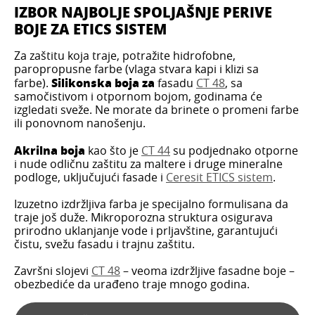
IZBOR NAJBOLJE SPOLJAŠNJE PERIVE
BOJE ZA ETICS SISTEM
Za zaštitu koja traje, potražite hidrofobne,
paropropusne farbe (vlaga stvara kapi i klizi sa
Silikonska boja za
farbe).
fasadu
CT 48
, sa
samočistivom i otpornom bojom, godinama će
izgledati sveže. Ne morate da brinete o promeni farbe
ili ponovnom nanošenju.
Akrilna boja
kao što je
CT 44
su podjednako otporne
i nude odličnu zaštitu za maltere i druge mineralne
podloge, uključujući fasade i
Ceresit ETICS sistem
.
Izuzetno izdržljiva farba je specijalno formulisana da
traje još duže. Mikroporozna struktura osigurava
prirodno uklanjanje vode i prljavštine, garantujući
čistu, svežu fasadu i trajnu zaštitu.
Završni slojevi
CT 48
– veoma izdržljive fasadne boje –
obezbediće da urađeno traje mnogo godina.