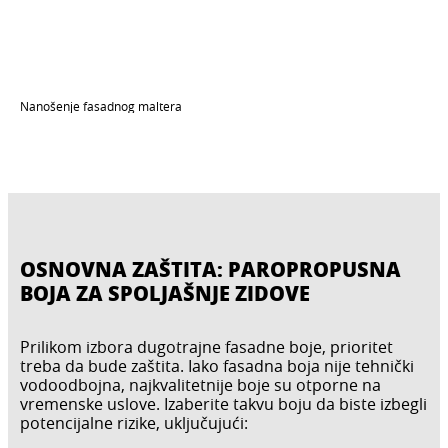
Nanošenje fasadnog maltera
OSNOVNA ZAŠTITA: PAROPROPUSNA
BOJA ZA SPOLJAŠNJE ZIDOVE
Prilikom izbora dugotrajne fasadne boje, prioritet
treba da bude zaštita. Iako fasadna boja nije tehnički
vodoodbojna, najkvalitetnije boje su otporne na
vremenske uslove. Izaberite takvu boju da biste izbegli
potencijalne rizike, uključujući: