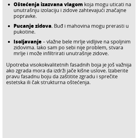
Oštećenja izazvana vlagom
koja mogu uticati na
unutrašnju izolaciju i zidove zahtevajući značajne
popravke.
Pucanje zidova
. Buđ i mahovina mogu prerasti u
pukotine.
Isoljavanje
– vlažne bele mrlje vidljive na spoljnim
zidovima. Iako sam po sebi nije problem, stvara
mrlje i može infiltrirati unutrašnje zidove.
Upotreba visokokvalitetnih fasadnih boja je još važnija
ako zgrada mora da izdrži jače kišne uslove. Izaberite
pravu fasadnu boju da zaštitite zgradu i sprečite
estetska ili čak strukturna oštećenja.