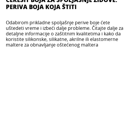
PERIVA BOJA KOJA ŠTITI
Odabirom prikladne spoljašnje perive boje ćete
uštedeti vreme i izbeći dalje probleme. Čitajte dalje za
detaljne informacije o zaštitnim kvalitetima i kako da
koristite silikonske, silikatne, akrilne ili elastomerne
maltere za obnavljanje oštećenog maltera