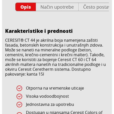
Opis
Način upotrebe
Često postavlj
Karakteristike i prednosti
CERESIT® CT 44 je akrilna boja namenjena zaštiti
fasada, betonskih konstrukcija i unutrašnjih zidova.
Može se naneti na mineralne podloge (beton,
cementni, krečno-cementni i krečni malter). Takođe,
može se koristiti za bojenje Ceresit CT 60 i CT 64
akrilnih maltera nanetih na tradicionalne podloge i u
okviru Ceresit Ceretherm sistema. Dostupno
pakovanje: kanta 15l
Otporna na vremenske uticaje
Visoka vodoodbojnost
Jednostavna za upotrebu
Dostupan u nijansama Ceresit Colors of