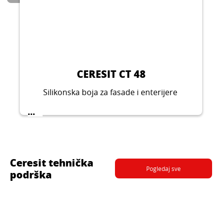
CERESIT CT 48
Silikonska boja za fasade i enterijere
...
Ceresit tehnička
Pogledaj sve
podrška