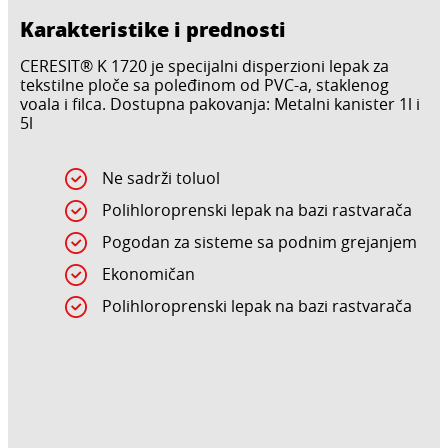
Karakteristike i prednosti
CERESIT® K 1720 je specijalni disperzioni lepak za
tekstilne ploče sa poleđinom od PVC-a, staklenog
voala i filca. Dostupna pakovanja: Metalni kanister 1l i
5l
Ne sadrži toluol
Polihloroprenski lepak na bazi rastvarača
Pogodan za sisteme sa podnim grejanjem
Ekonomičan
Polihloroprenski lepak na bazi rastvarača