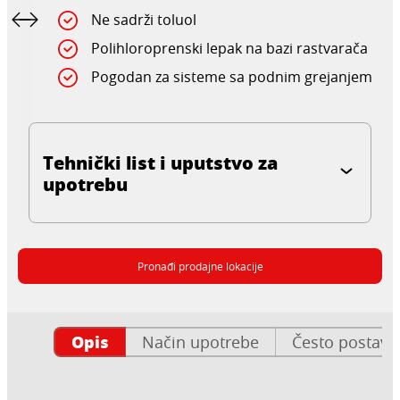
Ne sadrži toluol
Polihloroprenski lepak na bazi rastvarača
Pogodan za sisteme sa podnim grejanjem
Tehnički list i uputstvo za
upotrebu
Pronađi prodajne lokacije
Opis
Način upotrebe
Često postavlj