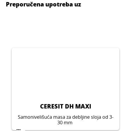
Preporučena upotreba uz
CERESIT DH MAXI
Samonivelišuća masa za debljine sloja od 3-
30 mm
...