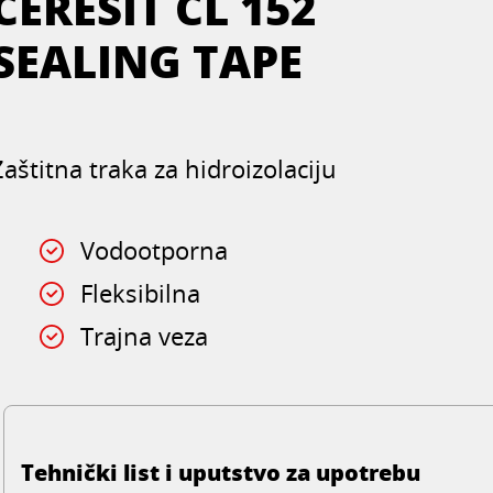
CERESIT CL 152
SEALING TAPE
Zaštitna traka za hidroizolaciju
Vodootporna
Fleksibilna
Trajna veza
Tehnički list i uputstvo za upotrebu