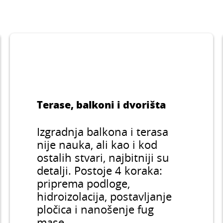
Terase, balkoni i dvorišta
Izgradnja balkona i terasa
nije nauka, ali kao i kod
ostalih stvari, najbitniji su
detalji. Postoje 4 koraka:
priprema podloge,
hidroizolacija, postavljanje
pločica i nanošenje fug
mase.