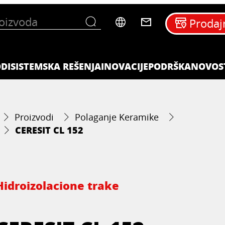
Prodaj
DI
SISTEMSKA REŠENJA
INOVACIJE
PODRŠKA
NOVOS
Proizvodi
Polaganje Keramike
CERESIT CL 152
Hidroizolacione trake