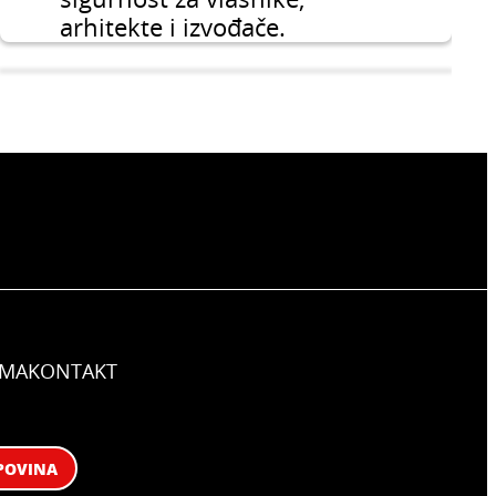
arhitekte i izvođače.
AMA
KONTAKT
Ugradnja keramike velikih
formata
POVINA