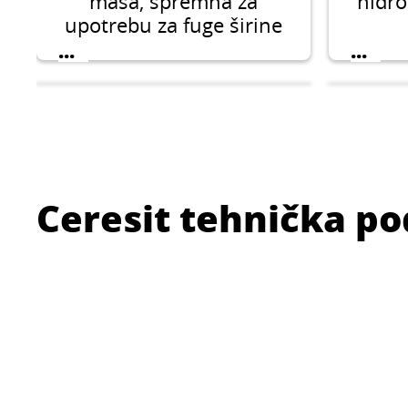
masa, spremna za
hidro
upotrebu za fuge širine
1-6 mm
...
...
Ceresit tehnička p
CERESIT CR 166
DvokomponentnI
Viso
fleksibilni
lep
hidroizolacioni premaz.
Mineralna disperzija u
...
...