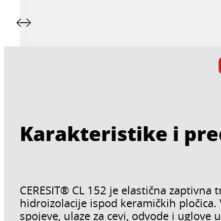
Karakteristike i pr
CERESIT® CL 152 je elastična zaptivna t
hidroizolacije ispod keramičkih pločic
spojeve, ulaze za cevi, odvode i uglove u