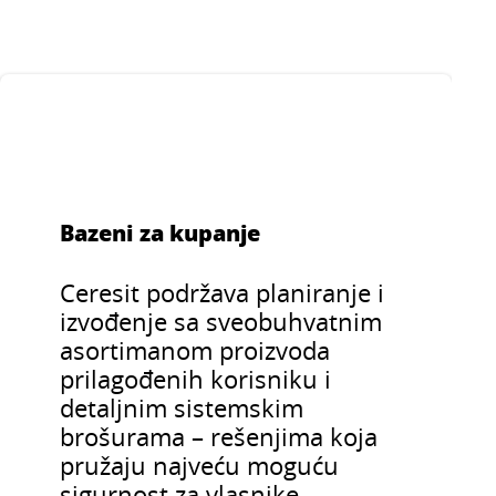
Bazeni za kupanje
Ceresit podržava planiranje i
izvođenje sa sveobuhvatnim
asortimanom proizvoda
prilagođenih korisniku i
detaljnim sistemskim
brošurama – rešenjima koja
pružaju najveću moguću
sigurnost za vlasnike,