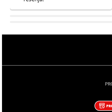
PR
Podno grejanje
Sistemi za smanjenje buke
PR
Podno grejanje je danas