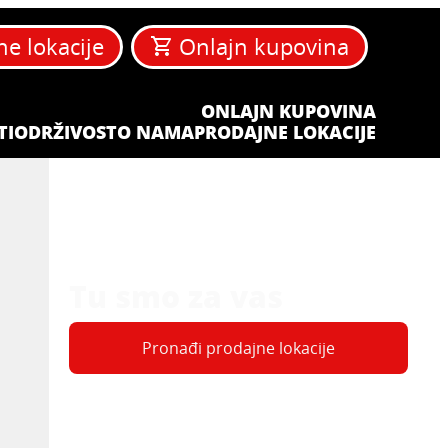
ne lokacije
Onlajn kupovina
ONLAJN KUPOVINA
TI
ODRŽIVOST
O NAMA
PRODAJNE LOKACIJE
Tu smo za vas
Pronađi prodajne lokacije