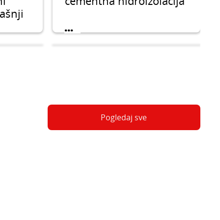
ni
cementna hidroizolacija
ašnji
...
Pogledaj sve
1
CERESIT CL 87
tni
Elastični zaptivni
premaz
hidroizolacioni
unutrašnji i spoljašnji
uglovi
...