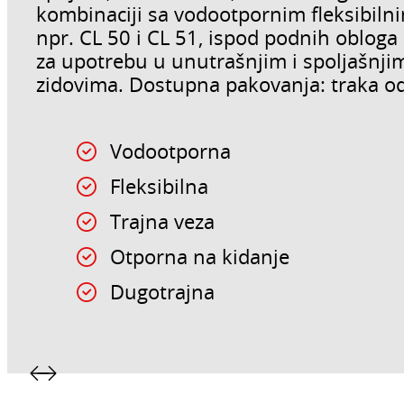
kombinaciji sa vodootpornim fleksibilni
npr. CL 50 i CL 51, ispod podnih obloga
za upotrebu u unutrašnjim i spoljašnji
zidovima. Dostupna pakovanja: traka o
Vodootporna
Fleksibilna
Trajna veza
Otporna na kidanje
Dugotrajna