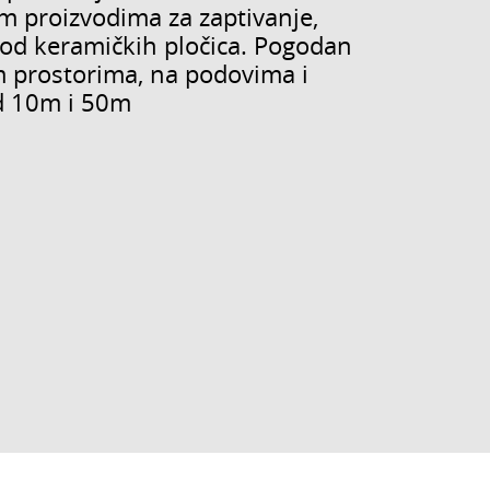
m proizvodima za zaptivanje,
 od keramičkih pločica. Pogodan
m prostorima, na podovima i
d 10m i 50m