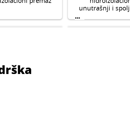
izolacioni premaz
hidroizolacio
unutrašnji i spolj
uglovi
...
odrška
CERESIT CM 17
CERESIT CL 5
kofleksibilni GEL
Jednokomponen
ak sa Fibre Force
hidroizolacioni 
vlaknima
...