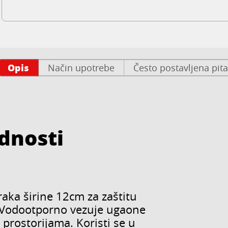
Opis
Način upotrebe
Često postavljena pit
ednosti
raka širine 12cm za zaštitu
a. Vodootporno vezuje ugaone
 prostorijama. Koristi se u