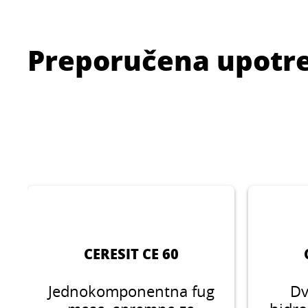
Preporučena upotr
CERESIT CE 60
Jednokomponentna fug
Dv