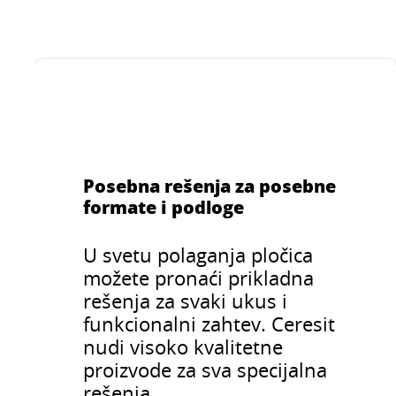
vidu fleksibilnog
premaza za
hidroizolaciju
konstrukcija i
građevinskih
elemenata.
Posebna rešenja za posebne
formate i podloge
U svetu polaganja pločica
možete pronaći prikladna
rešenja za svaki ukus i
funkcionalni zahtev. Ceresit
nudi visoko kvalitetne
proizvode za sva specijalna
rešenja.