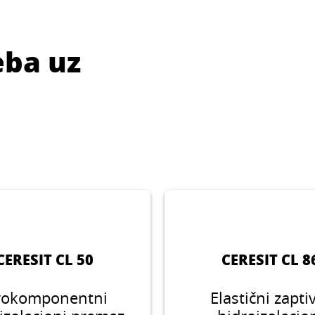
eba uz
CERESIT CL 50
CERESIT CL 8
okomponentni
Elastični zapti