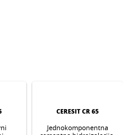
6
CERESIT CR 65
vni
Jednokomponentna