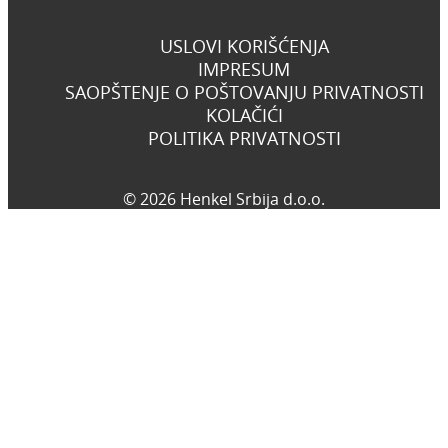
USLOVI KORIŠĆENJA
IMPRESUM
SAOPŠTENJE O POŠTOVANJU PRIVATNOSTI
KOLAČIĆI
POLITIKA PRIVATNOSTI
© 2026 Henkel Srbija d.o.o.