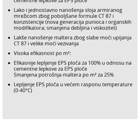
cementne lepkove za EPS ploče
Lako i jednostavno nanošenja sloja armiranog
mrežicom zbog poboljšane formule CT 87 i
konzistencije (nova generacija punioca i organskih
modifikatora; smanjena debljina i viskozitet)
Lakše nanošenje maltera zbog slabe moći upijanja
CT 87 i velike moći vezivanja
Visoka efikasnost po m²:
Efikasnije lepljenje EPS ploča za 100% u odnosu na
cementne lepkove za EPS ploče
Smanjena potrošnja maltera po m² za 25%
Lepljenje EPS ploča u većem rasponu temperature
(0-40°C)