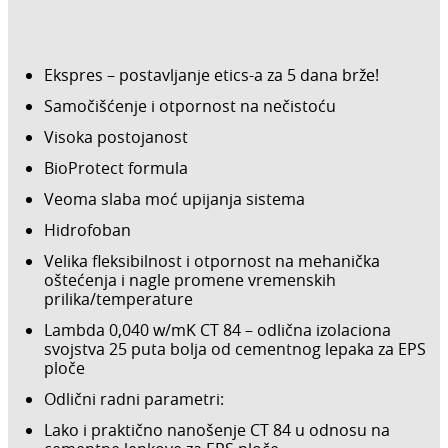
Ekspres – postavljanje etics-a za 5 dana brže!
Samočišćenje i otpornost na nečistoću
Visoka postojanost
BioProtect formula
Veoma slaba moć upijanja sistema
Hidrofoban
Velika fleksibilnost i otpornost na mehanička
oštećenja i nagle promene vremenskih
prilika/temperature
Lambda 0,040 w/mK CT 84 – odlična izolaciona
svojstva 25 puta bolja od cementnog lepaka za EPS
ploče
Odlični radni parametri:
Lako i praktično nanošenje CT 84 u odnosu na