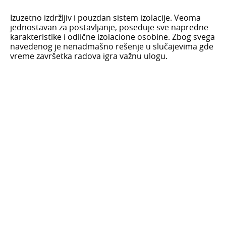
Izuzetno izdržljiv i pouzdan sistem izolacije. Veoma
jednostavan za postavljanje, poseduje sve napredne
karakteristike i odlične izolacione osobine. Zbog svega
navedenog je nenadmašno rešenje u slučajevima gde
vreme završetka radova igra važnu ulogu.