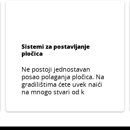
Sistemi za postavljanje
pločica
Ne postoji jednostavan
posao polaganja pločica. Na
gradilištima ćete uvek naići
na mnogo stvari od k