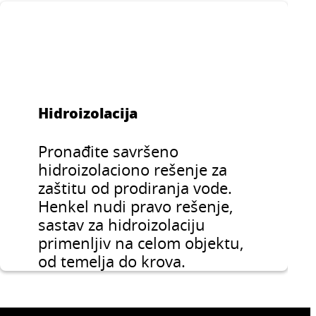
Hidroizolacija
Pronađite savršeno
hidroizolaciono rešenje za
zaštitu od prodiranja vode.
Henkel nudi pravo rešenje,
sastav za hidroizolaciju
primenljiv na celom objektu,
od temelja do krova.