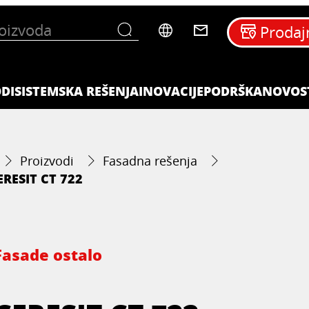
Prodaj
DI
SISTEMSKA REŠENJA
INOVACIJE
PODRŠKA
NOVOS
Proizvodi
Fasadna rešenja
ERESIT CT 722
Fasade ostalo