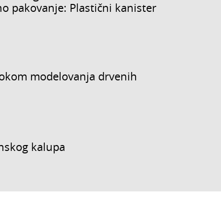
 pakovanje: Plastični kanister
 tokom modelovanja drvenih
onskog kalupa