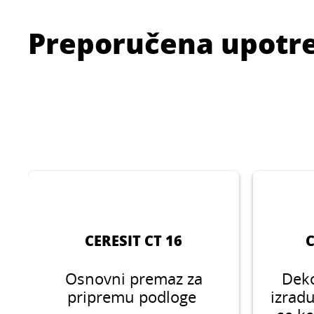
Preporučena upotr
CERESIT CT 16
C
Osnovni premaz za
Deko
pripremu podloge
izrad