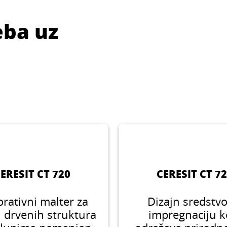
eba uz
ERESIT CT 720
CERESIT CT 7
rativni malter za
Dizajn sredstvo
u drvenih struktura
impregnaciju k