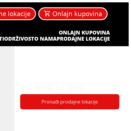
ne lokacije
Onlajn kupovina
ONLAJN KUPOVINA
TI
ODRŽIVOST
O NAMA
PRODAJNE LOKACIJE
Tu smo za vas
Pronađi prodajne lokacije