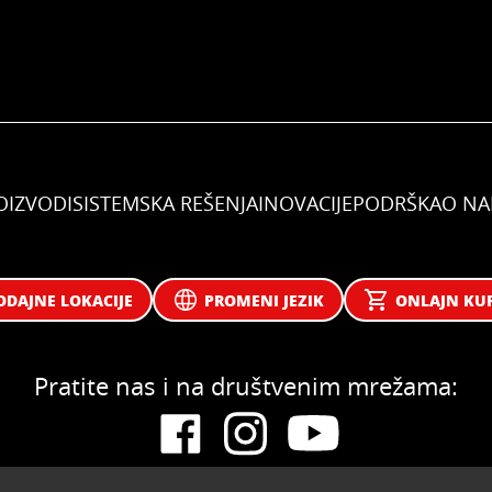
OIZVODI
SISTEMSKA REŠENJA
INOVACIJE
PODRŠKA
O N
ODAJNE LOKACIJE
PROMENI JEZIK
ONLAJN KU
Pratite nas i na društvenim mrežama: