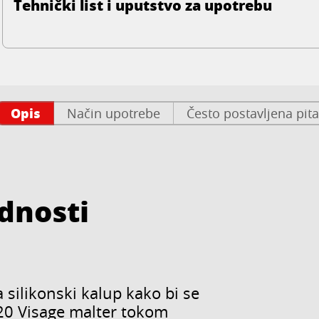
Tehnički list i uputstvo za upotrebu
Opis
Način upotrebe
Često postavljena pit
ednosti
silikonski kalup kako bi se
720 Visage malter tokom