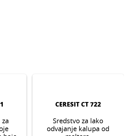
21
CERESIT CT 722
 za
Sredstvo za lako
oje
odvajanje kalupa od