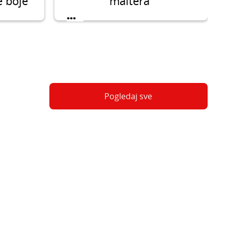
e boje
maltera
nu i
...
trebu
Pogledaj sve