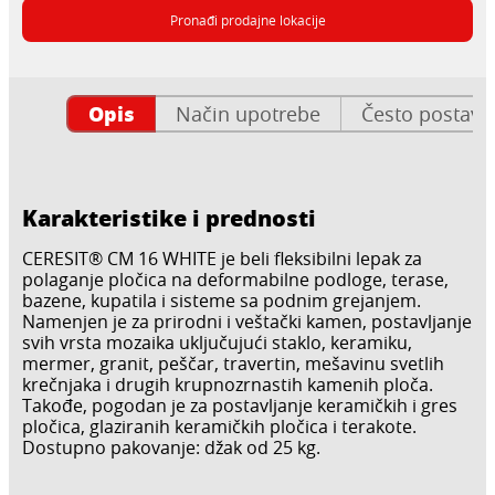
Pronađi prodajne lokacije
Opis
Način upotrebe
Često postavlj
Karakteristike i prednosti
CERESIT® CM 16 WHITE je beli fleksibilni lepak za
polaganje pločica na deformabilne podloge, terase,
bazene, kupatila i sisteme sa podnim grejanjem.
Namenjen je za prirodni i veštački kamen, postavljanje
svih vrsta mozaika uključujući staklo, keramiku,
mermer, granit, peščar, travertin, mešavinu svetlih
krečnjaka i drugih krupnozrnastih kamenih ploča.
Takođe, pogodan je za postavljanje keramičkih i gres
pločica, glaziranih keramičkih pločica i terakote.
Dostupno pakovanje: džak od 25 kg.