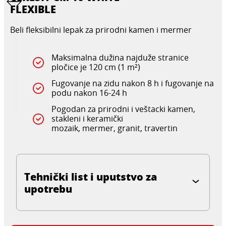
FLEXIBLE
Beli fleksibilni lepak za prirodni kamen i mermer
Maksimalna dužina najduže stranice
pločice je 120 cm (1 m²)
Fugovanje na zidu nakon 8 h i fugovanje na
podu nakon 16-24 h
Pogodan za prirodni i veštacki kamen,
stakleni i keramički
mozaik, mermer, granit, travertin
Tehnički list i uputstvo za
upotrebu