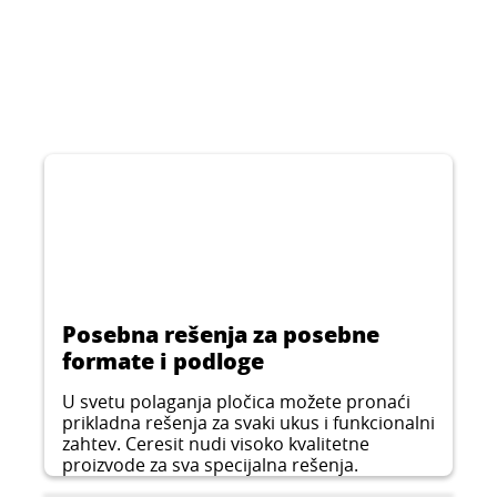
CERESIT CE 40
CERESIT CL 51
CERESIT CL 152
Vodoodbojna fug masa za spoljašnje i
Jednokomponentni hidroizolacioni premaz
unutrašnje prostore, 1-8mm
Zaštitna traka za hidroizolaciju
...
...
...
Posebna rešenja za posebne
formate i podloge
U svetu polaganja pločica možete pronaći
prikladna rešenja za svaki ukus i funkcionalni
zahtev. Ceresit nudi visoko kvalitetne
proizvode za sva specijalna rešenja.