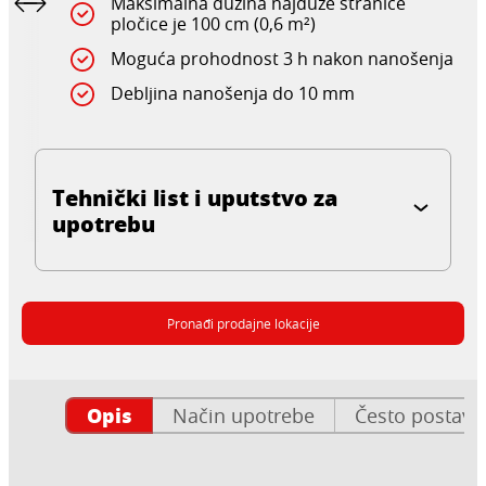
Maksimalna dužina najduže stranice
pločice je 100 cm (0,6 m²)
Moguća prohodnost 3 h nakon nanošenja
Debljina nanošenja do 10 mm
Tehnički list i uputstvo za
upotrebu
Pronađi prodajne lokacije
Opis
Način upotrebe
Često postavlj