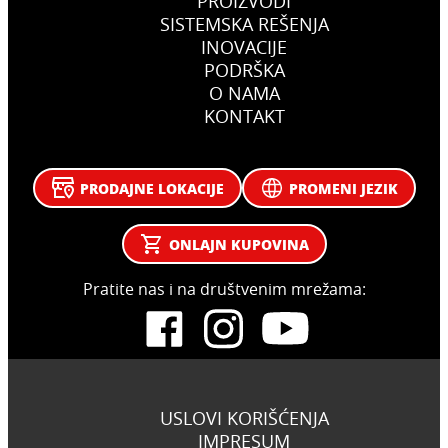
STAMBENO NASELJE NOVA ALTINA
PROIZVODI
Zlatibor, Srbija
STAMBENO NASELJE ROMA
Zlatibor, Srbija
SISTEMSKA REŠENJA
STAMBENO NASELJE VRH GRADNJA
Altina, Srbija
INOVACIJE
Kruševac, Srbija
Niš, Srbija
PODRŠKA
O NAMA
KONTAKT
PRODAJNE LOKACIJE
PROMENI JEZIK
ONLAJN KUPOVINA
Pratite nas i na društvenim mrežama:
USLOVI KORIŠĆENJA
IMPRESUM