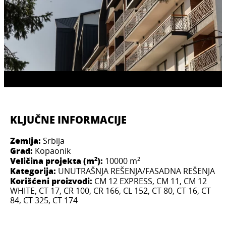
KLJUČNE INFORMACIJE
Zemlja:
Srbija
Grad:
Kopaonik
2
2
Veličina projekta (m
):
10000 m
Kategorija:
UNUTRAŠNJA REŠENJA/FASADNA REŠENJA
Korišćeni proizvodi:
CM 12 EXPRESS, CM 11, CM 12
WHITE, CT 17, CR 100, CR 166, CL 152, CT 80, CT 16, CT
84, CT 325, CT 174